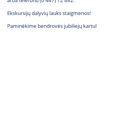
arba telefonu (0 447) 72 882.
Ekskursijų dalyvių lauks staigmenos!
Paminėkime bendrovės jubiliejų kartu!