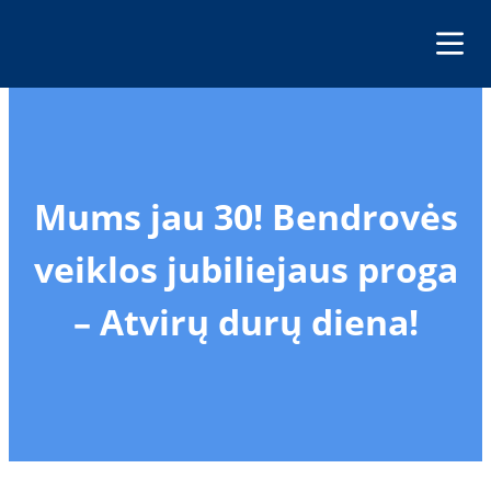
Eiti
prie
turinio
Mums jau 30! Bendrovės
veiklos jubiliejaus proga
– Atvirų durų diena!