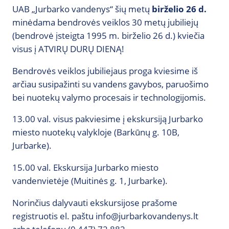
UAB „Jurbarko vandenys“ šių metų
birželio 26 d.
minėdama bendrovės veiklos 30 metų jubiliejų
(bendrovė įsteigta 1995 m. birželio 26 d.) kviečia
visus į ATVIRŲ DURŲ DIENĄ!
Bendrovės veiklos jubiliejaus proga kviesime iš
arčiau susipažinti su vandens gavybos, paruošimo
bei nuotekų valymo procesais ir technologijomis.
13.00 val. visus pakviesime į ekskursiją Jurbarko
miesto nuotekų valykloje (Barkūnų g. 10B,
Jurbarke).
15.00 val. Ekskursija Jurbarko miesto
vandenvietėje (Muitinės g. 1, Jurbarke).
Norinčius dalyvauti ekskursijose prašome
registruotis el. paštu info@jurbarkovandenys.lt